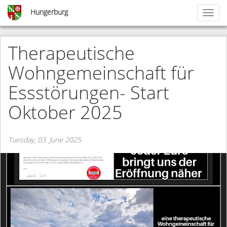
Skip
Hungerburg
Toggl
to
naviga
main
content
Therapeutische
Wohngemeinschaft für
Essstörungen- Start
Oktober 2025
Tuesday, 03. June 2025