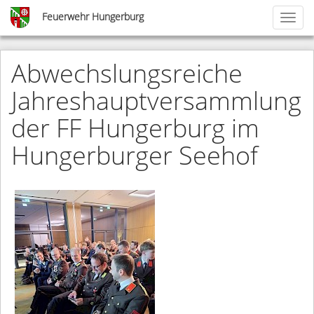
Skip
Feuerwehr Hungerburg
Toggl
to
naviga
main
content
Abwechslungsreiche
Jahreshauptversammlung
der FF Hungerburg im
Hungerburger Seehof