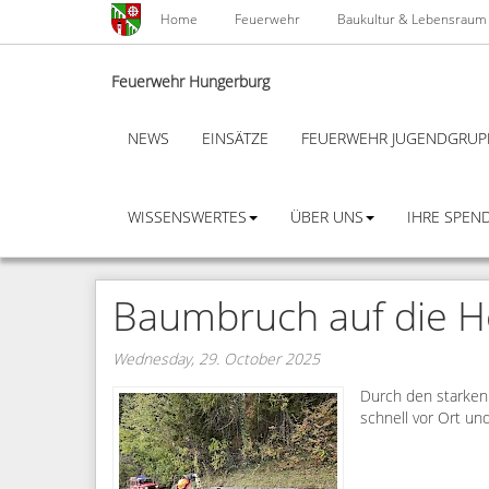
Skip
Home
Feuerwehr
Baukultur & Lebensraum
to
main
content
Feuerwehr Hungerburg
NEWS
EINSÄTZE
FEUERWEHR JUGENDGRUP
WISSENSWERTES
ÜBER UNS
IHRE SPEND
Baumbruch auf die 
Wednesday, 29. October 2025
Durch den starken
schnell vor Ort un