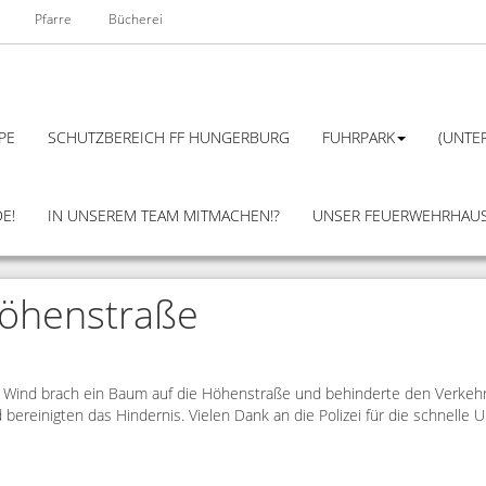
Pfarre
Bücherei
PE
SCHUTZBEREICH FF HUNGERBURG
FUHRPARK
(UNTER
E!
IN UNSEREM TEAM MITMACHEN!?
UNSER FEUERWEHRHAU
Höhenstraße
 Wind brach ein Baum auf die Höhenstraße und behinderte den Verkehr
d bereinigten das Hindernis. Vielen Dank an die Polizei für die schnelle