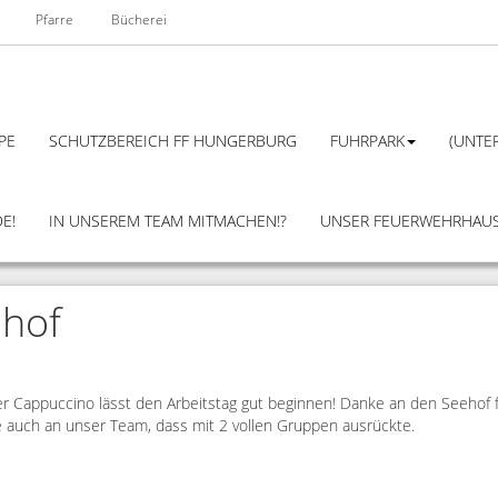
Pfarre
Bücherei
PE
SCHUTZBEREICH FF HUNGERBURG
FUHRPARK
(UNTER
E!
IN UNSEREM TEAM MITMACHEN!?
UNSER FEUERWEHRHAU
ehof
r Cappuccino lässt den Arbeitstag gut beginnen! Danke an den Seehof 
 auch an unser Team, dass mit 2 vollen Gruppen ausrückte.