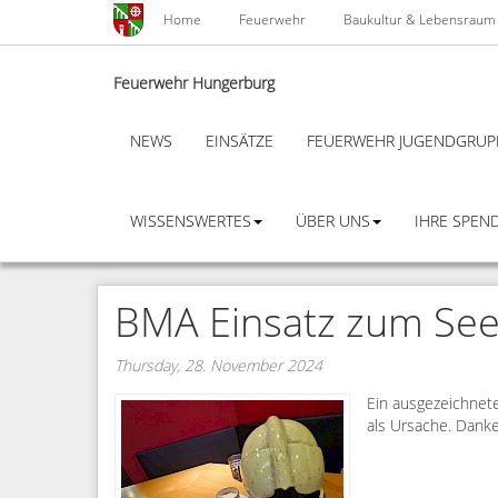
Skip
Home
Feuerwehr
Baukultur & Lebensraum
to
main
content
Feuerwehr Hungerburg
NEWS
EINSÄTZE
FEUERWEHR JUGENDGRUP
WISSENSWERTES
ÜBER UNS
IHRE SPEND
BMA Einsatz zum Se
Thursday, 28. November 2024
Ein ausgezeichnete
als Ursache. Danke