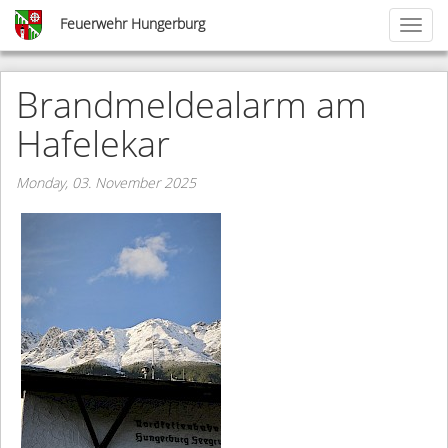
Skip
Feuerwehr Hungerburg
Toggl
to
naviga
main
content
Brandmeldealarm am
Hafelekar
Monday, 03. November 2025