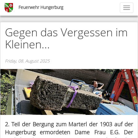
Skip
Feuerwehr Hungerburg
Toggl
to
naviga
main
content
Gegen das Vergessen im
Kleinen...
Friday, 08. August 2025
2. Teil der Bergung zum Marterl der 1903 auf der
Hungerburg ermordeten Dame Frau E.G. Der