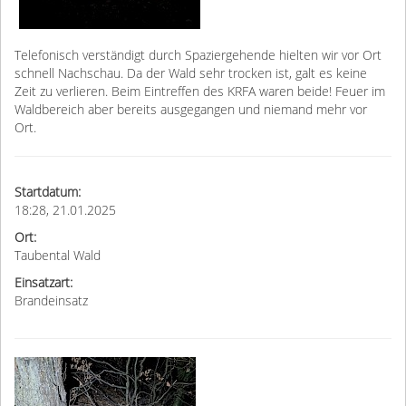
Telefonisch verständigt durch Spaziergehende hielten wir vor Ort
schnell Nachschau. Da der Wald sehr trocken ist, galt es keine
Zeit zu verlieren. Beim Eintreffen des KRFA waren beide! Feuer im
Waldbereich aber bereits ausgegangen und niemand mehr vor
Ort.
Startdatum:
18:28, 21.01.2025
Ort:
Taubental Wald
Einsatzart:
Brandeinsatz