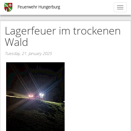
Skip
Feuerwehr Hungerburg
Toggl
to
naviga
main
content
Lagerfeuer im trockenen
Wald
Tuesday, 21. January 2025