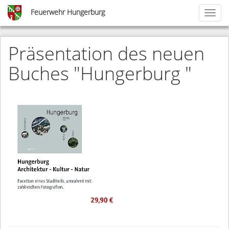
Skip
Feuerwehr Hungerburg
Toggl
to
naviga
main
content
Präsentation des neuen
Buches "Hungerburg "