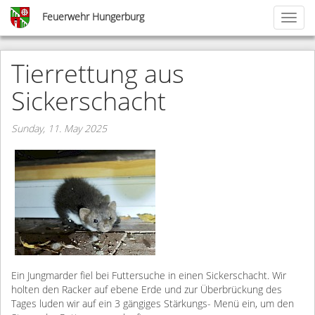
Skip
Feuerwehr Hungerburg
Toggl
to
naviga
main
content
Tierrettung aus
Sickerschacht
Sunday, 11. May 2025
Ein Jungmarder fiel bei Futtersuche in einen Sickerschacht. Wir
holten den Racker auf ebene Erde und zur Überbrückung des
Tages luden wir auf ein 3 gängiges Stärkungs- Menü ein, um den