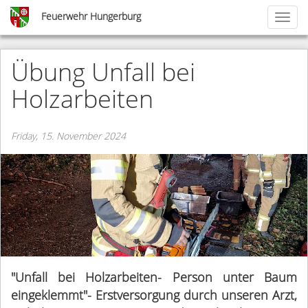
Skip
Feuerwehr Hungerburg
Toggl
to
naviga
main
content
Übung Unfall bei
Holzarbeiten
Friday, 15. November 2024
"Unfall bei Holzarbeiten- Person unter Baum
eingeklemmt"- Erstversorgung durch unseren Arzt,