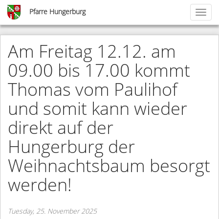
Skip
Pfarre Hungerburg
Toggl
to
naviga
main
content
Am Freitag 12.12. am
09.00 bis 17.00 kommt
Thomas vom Paulihof
und somit kann wieder
direkt auf der
Hungerburg der
Weihnachtsbaum besorgt
werden!
Tuesday, 25. November 2025