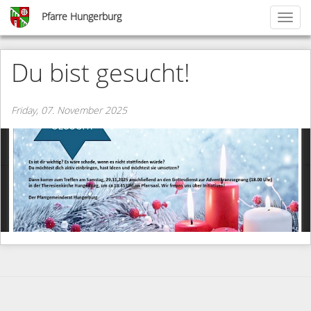
Skip
Pfarre Hungerburg
Toggl
to
naviga
main
content
Du bist gesucht!
Friday, 07. November 2025