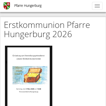
Skip
Pfarre Hungerburg
Toggl
to
naviga
main
content
Erstkommunion Pfarre
Hungerburg 2026