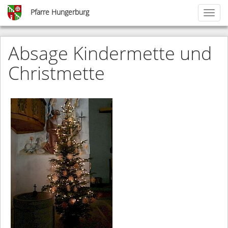
Skip
Pfarre Hungerburg
Toggl
to
naviga
main
content
Absage Kindermette und
Christmette