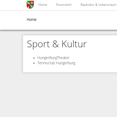
Skip
Home
Feuerwehr
Baukultur & Lebensraum
to
main
content
Home
Sport & Kultur
HungerBurgTheater
Tennisclub Hungerburg