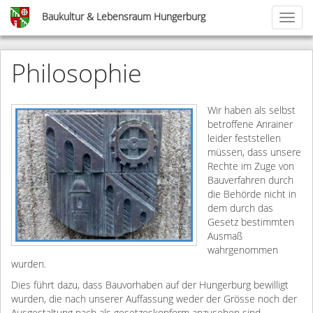
Skip
Baukultur & Lebensraum Hungerburg
Toggl
to
naviga
main
content
Philosophie
Wir haben als selbst
betroffene Anrainer
leider feststellen
müssen, dass unsere
Rechte im Zuge von
Bauverfahren durch
die Behörde nicht in
dem durch das
Gesetz bestimmten
Ausmaß
wahrgenommen
wurden.
Dies führt dazu, dass Bauvorhaben auf der Hungerburg bewilligt
wurden, die nach unserer Auffassung weder der Grösse noch der