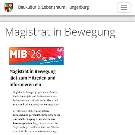
Skip
Baukultur & Lebensraum Hungerburg
Toggl
to
naviga
main
content
Magistrat in Bewegung