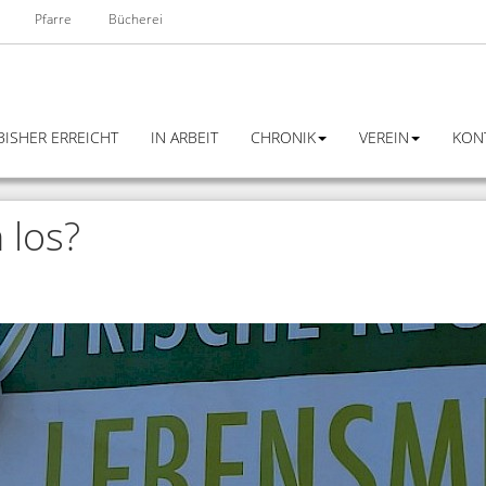
Pfarre
Bücherei
BISHER ERREICHT
IN ARBEIT
CHRONIK
VEREIN
KON
 los?