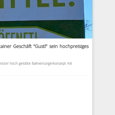
ainer Geschäft "Gustl" sein hochpreisiges
meister hoch gelobte Bahversorgerkonzept mit