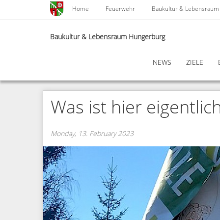
Skip
Home
Feuerwehr
Baukultur & Lebensraum
to
main
content
Baukultur & Lebensraum Hungerburg
NEWS
ZIELE
Was ist hier eigentlich
Monday, 13. February 2023