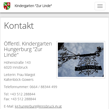
Skip
Kindergarten "Zur Linde"
Toggl
to
naviga
main
content
Kontakt
Öffentl. Kindergarten
Hungerburg "Zur
Linde"
Höhenstraße 143
6020 Innsbruck
Leiterin: Frau Margot
Kaltenböck-Gowers
Telefonnummer: 0664 / 88344 499
Tel: +43 512 288844
Fax: +43 512 288844
E-Mail:
kg.hungerburg@innsbruck.gv.at