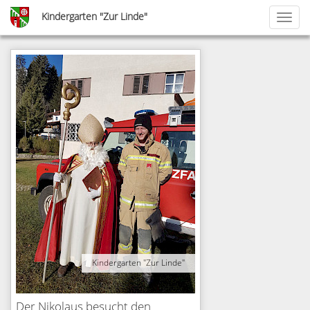
Skip
Kindergarten "Zur Linde"
Toggl
to
naviga
main
content
Kindergarten "Zur Linde"
Der Nikolaus besucht den