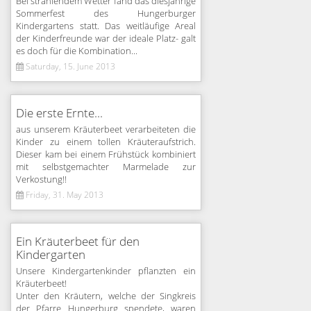
Bei strahlendem Wetter fand das diesjährige
Sommerfest des Hungerburger
Kindergartens statt. Das weitläufige Areal
der Kinderfreunde war der ideale Platz- galt
es doch für die Kombination...
Saturday, 15. June 2013
Die erste Ernte...
aus unserem Kräuterbeet verarbeiteten die
Kinder zu einem tollen Kräuteraufstrich.
Dieser kam bei einem Frühstück kombiniert
mit selbstgemachter Marmelade zur
Verkostung!!
Friday, 31. May 2013
Ein Kräuterbeet für den
Kindergarten
Unsere Kindergartenkinder pflanzten ein
Kräuterbeet!
Unter den Kräutern, welche der Singkreis
der Pfarre Hungerburg spendete, waren