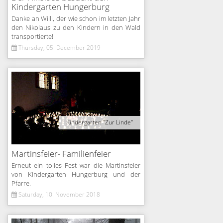
Kindergarten Hungerburg
Danke an Willi, der wie schon im letzten Jahr
den Nikolaus zu den Kindern in den Wald
transportierte!
Thursday, 05. December 2019
Kindergarten "Zur Linde"
Martinsfeier- Familienfeier
Erneut ein tolles Fest war die Martinsfeier
von Kindergarten Hungerburg und der
Pfarre.
Saturday, 10. November 2018