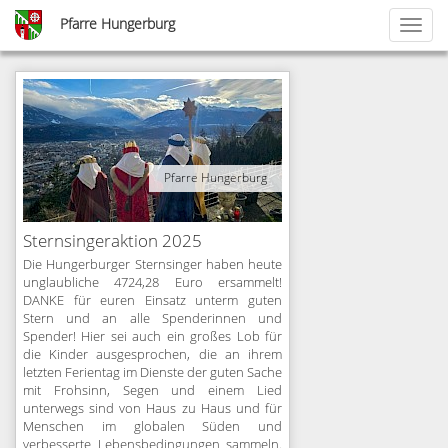
Skip
Pfarre Hungerburg
Toggl
to
naviga
main
content
<
1
2
3
4
Pfarre Hungerburg
…
12
>
Sternsingeraktion 2025
Die Hungerburger Sternsinger haben heute
unglaubliche 4724,28 Euro ersammelt!
DANKE für euren Einsatz unterm guten
Stern und an alle Spenderinnen und
Spender! Hier sei auch ein großes Lob für
die Kinder ausgesprochen, die an ihrem
letzten Ferientag im Dienste der guten Sache
mit Frohsinn, Segen und einem Lied
unterwegs sind von Haus zu Haus und für
Menschen im globalen Süden und
verbesserte Lebensbedingungen sammeln.