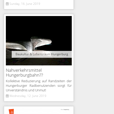
Sunday, 16. June 2019
Baukultur & Lebensraum Hungerburg
Nahverkehrsmittel
Hungerburgbahn??
Kollektive Reduzierung auf Randzeiten der
Hungerburger Radbenutzenden sorgt für
Unverständnis und Unmut!
Wednesday, 12. June 2019