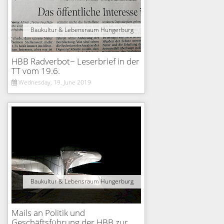
Baukultur & Lebensraum Hungerburg
HBB Radverbot~ Leserbrief in der
TT vom 19.6.
Wednesday, 19. June 2019
Baukultur & Lebensraum Hungerburg
Mails an Politik und
Geschäftsführung der HBB zur