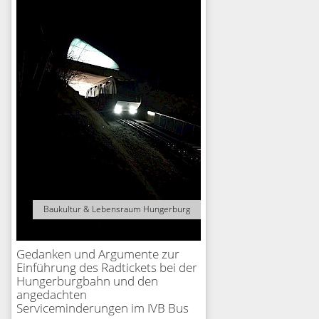
Baukultur & Lebensraum Hungerburg
Gedanken und Argumente zur
Einführung des Radtickets bei der
Hungerburgbahn und den
angedachten
Serviceminderungen im IVB Bus