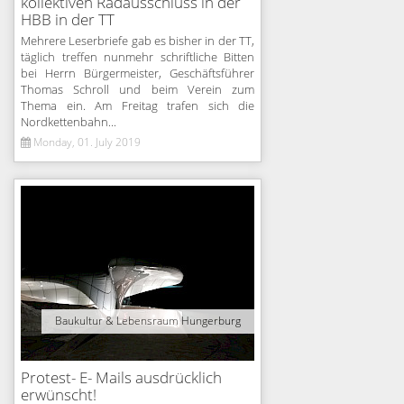
kollektiven Radausschluss in der
HBB in der TT
Mehrere Leserbriefe gab es bisher in der TT,
täglich treffen nunmehr schriftliche Bitten
bei Herrn Bürgermeister, Geschäftsführer
Thomas Schroll und beim Verein zum
Thema ein. Am Freitag trafen sich die
Nordkettenbahn...
Monday, 01. July 2019
Baukultur & Lebensraum Hungerburg
Protest- E- Mails ausdrücklich
erwünscht!