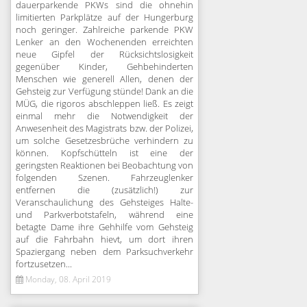
dauerparkende PKWs sind die ohnehin
limitierten Parkplätze auf der Hungerburg
noch geringer. Zahlreiche parkende PKW
Lenker an den Wochenenden erreichten
neue Gipfel der Rücksichtslosigkeit
gegenüber Kinder, Gehbehinderten
Menschen wie generell Allen, denen der
Gehsteig zur Verfügung stünde! Dank an die
MÜG, die rigoros abschleppen ließ. Es zeigt
einmal mehr die Notwendigkeit der
Anwesenheit des Magistrats bzw. der Polizei,
um solche Gesetzesbrüche verhindern zu
können. Kopfschütteln ist eine der
geringsten Reaktionen bei Beobachtung von
folgenden Szenen. Fahrzeuglenker
entfernen die (zusätzlich!) zur
Veranschaulichung des Gehsteiges Halte-
und Parkverbotstafeln, während eine
betagte Dame ihre Gehhilfe vom Gehsteig
auf die Fahrbahn hievt, um dort ihren
Spaziergang neben dem Parksuchverkehr
fortzusetzen...
Monday, 08. April 2019