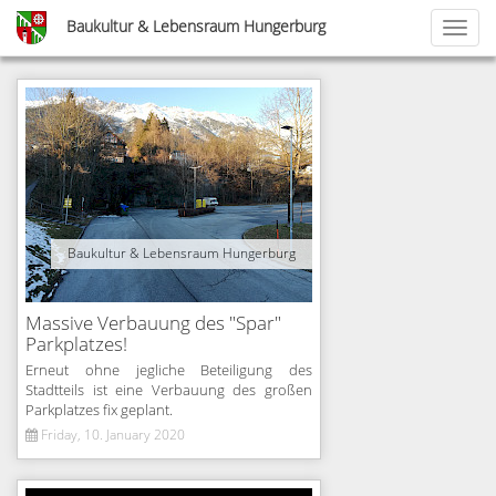
Skip
Baukultur & Lebensraum Hungerburg
Toggl
to
naviga
main
content
<
1
…
3
4
5
6
…
Baukultur & Lebensraum Hungerburg
11
>
Massive Verbauung des "Spar"
Parkplatzes!
Erneut ohne jegliche Beteiligung des
Stadtteils ist eine Verbauung des großen
Parkplatzes fix geplant.
Friday, 10. January 2020